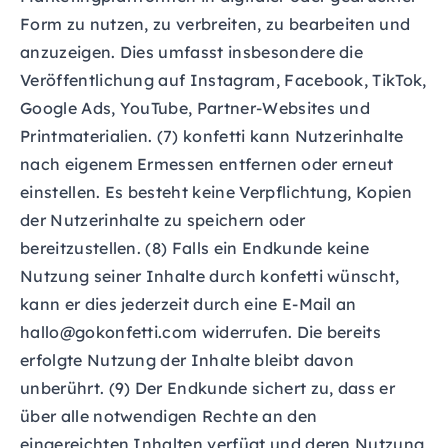
Form zu nutzen, zu verbreiten, zu bearbeiten und
anzuzeigen. Dies umfasst insbesondere die
Veröffentlichung auf Instagram, Facebook, TikTok,
Google Ads, YouTube, Partner-Websites und
Printmaterialien. (7) konfetti kann Nutzerinhalte
nach eigenem Ermessen entfernen oder erneut
einstellen. Es besteht keine Verpflichtung, Kopien
der Nutzerinhalte zu speichern oder
bereitzustellen. (8) Falls ein Endkunde keine
Nutzung seiner Inhalte durch konfetti wünscht,
kann er dies jederzeit durch eine E-Mail an
hallo@gokonfetti.com widerrufen. Die bereits
erfolgte Nutzung der Inhalte bleibt davon
unberührt. (9) Der Endkunde sichert zu, dass er
über alle notwendigen Rechte an den
eingereichten Inhalten verfügt und deren Nutzung