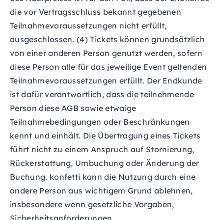
die vor Vertragsschluss bekannt gegebenen
Teilnahmevoraussetzungen nicht erfüllt,
ausgeschlossen. (4) Tickets können grundsätzlich
von einer anderen Person genutzt werden, sofern
diese Person alle für das jeweilige Event geltenden
Teilnahmevoraussetzungen erfüllt. Der Endkunde
ist dafür verantwortlich, dass die teilnehmende
Person diese AGB sowie etwaige
Teilnahmebedingungen oder Beschränkungen
kennt und einhält. Die Übertragung eines Tickets
führt nicht zu einem Anspruch auf Stornierung,
Rückerstattung, Umbuchung oder Änderung der
Buchung. konfetti kann die Nutzung durch eine
andere Person aus wichtigem Grund ablehnen,
insbesondere wenn gesetzliche Vorgaben,
Sicherheitsanforderungen,