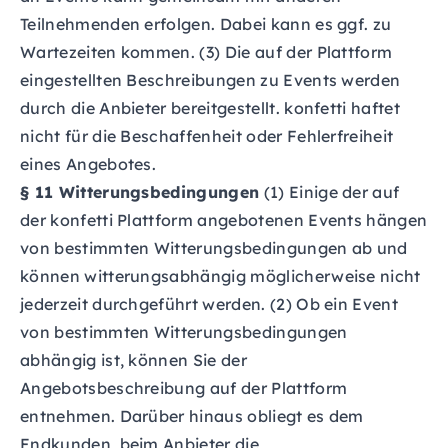
Teilnehmenden erfolgen. Dabei kann es ggf. zu
Wartezeiten kommen. (3) Die auf der Plattform
eingestellten Beschreibungen zu Events werden
durch die Anbieter bereitgestellt. konfetti haftet
nicht für die Beschaffenheit oder Fehlerfreiheit
eines Angebotes.
§ 11 Witterungsbedingungen
(1) Einige der auf
der konfetti Plattform angebotenen Events hängen
von bestimmten Witterungsbedingungen ab und
können witterungsabhängig möglicherweise nicht
jederzeit durchgeführt werden. (2) Ob ein Event
von bestimmten Witterungsbedingungen
abhängig ist, können Sie der
Angebotsbeschreibung auf der Plattform
entnehmen. Darüber hinaus obliegt es dem
Endkunden, beim Anbieter die