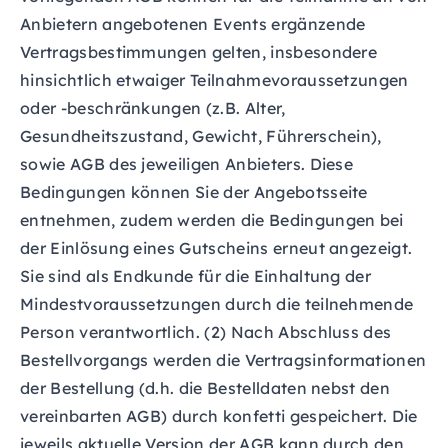
Anbietern angebotenen Events ergänzende
Vertragsbestimmungen gelten, insbesondere
hinsichtlich etwaiger Teilnahmevoraussetzungen
oder -beschränkungen (z.B. Alter,
Gesundheitszustand, Gewicht, Führerschein),
sowie AGB des jeweiligen Anbieters. Diese
Bedingungen können Sie der Angebotsseite
entnehmen, zudem werden die Bedingungen bei
der Einlösung eines Gutscheins erneut angezeigt.
Sie sind als Endkunde für die Einhaltung der
Mindestvoraussetzungen durch die teilnehmende
Person verantwortlich. (2) Nach Abschluss des
Bestellvorgangs werden die Vertragsinformationen
der Bestellung (d.h. die Bestelldaten nebst den
vereinbarten AGB) durch konfetti gespeichert. Die
jeweils aktuelle Version der AGB kann durch den