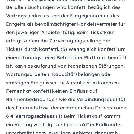
Bei allen Buchungen wird konfetti bezüglich des
Vertragsschlusses und der Entgegennahme des
Entgelts als bevollmächtigter Handelsvertreter für
den jeweiligen Anbieter tätig. Beim Ticketkauf
erfolgt zudem die Zurverfügungstellung der
Tickets durch konfetti. (5) Wenngleich konfetti um
einen störungsfreien Betrieb der Plattform bemüht
ist, kann es aufgrund von technischen Störungen,
Wartungsarbeiten, Kapazitätsbelangen oder
sonstigen Ereignissen zu Ausfallzeiten kommen.
Ferner hat konfetti keinen Einfluss auf
Rahmenbedingungen wie die Verbindungsqualität
des Internets bzw. der erforderlichen Datenströme.
§ 4 Vertragsschluss
(1) Beim Ticketkauf kommt
ein Vertrag wie folgt zustande: a) Der Endkunde
unterbreitet dem jeweiligen Anbieter, der durch