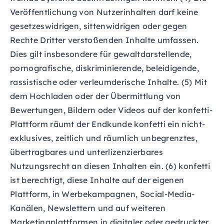
Veröffentlichung von Nutzerinhalten darf keine
gesetzeswidrigen, sittenwidrigen oder gegen
Rechte Dritter verstoßenden Inhalte umfassen.
Dies gilt insbesondere für gewaltdarstellende,
pornografische, diskriminierende, beleidigende,
rassistische oder verleumderische Inhalte. (5) Mit
dem Hochladen oder der Übermittlung von
Bewertungen, Bildern oder Videos auf der konfetti-
Plattform räumt der Endkunde konfetti ein nicht-
exklusives, zeitlich und räumlich unbegrenztes,
übertragbares und unterlizenzierbares
Nutzungsrecht an diesen Inhalten ein. (6) konfetti
ist berechtigt, diese Inhalte auf der eigenen
Plattform, in Werbekampagnen, Social-Media-
Kanälen, Newslettern und auf weiteren
Marketingplattformen in digitaler oder gedruckter