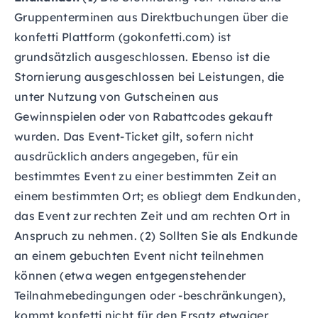
Gruppenterminen aus Direktbuchungen über die
konfetti Plattform (gokonfetti.com) ist
grundsätzlich ausgeschlossen. Ebenso ist die
Stornierung ausgeschlossen bei Leistungen, die
unter Nutzung von Gutscheinen aus
Gewinnspielen oder von Rabattcodes gekauft
wurden. Das Event-Ticket gilt, sofern nicht
ausdrücklich anders angegeben, für ein
bestimmtes Event zu einer bestimmten Zeit an
einem bestimmten Ort; es obliegt dem Endkunden,
das Event zur rechten Zeit und am rechten Ort in
Anspruch zu nehmen. (2) Sollten Sie als Endkunde
an einem gebuchten Event nicht teilnehmen
können (etwa wegen entgegenstehender
Teilnahmebedingungen oder -beschränkungen),
kommt konfetti nicht für den Ersatz etwaiger