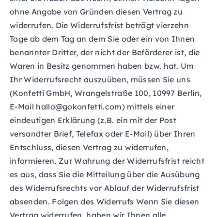
ohne Angabe von Gründen diesen Vertrag zu
widerrufen. Die Widerrufsfrist beträgt vierzehn
Tage ab dem Tag an dem Sie oder ein von Ihnen
benannter Dritter, der nicht der Beförderer ist, die
Waren in Besitz genommen haben bzw. hat. Um
Ihr Widerrufsrecht auszuüben, müssen Sie uns
(Konfetti GmbH, Wrangelstraße 100, 10997 Berlin,
E-Mail hallo@gokonfetti.com) mittels einer
eindeutigen Erklärung (z.B. ein mit der Post
versandter Brief, Telefax oder E-Mail) über Ihren
Entschluss, diesen Vertrag zu widerrufen,
informieren. Zur Wahrung der Widerrufsfrist reicht
es aus, dass Sie die Mitteilung über die Ausübung
des Widerrufsrechts vor Ablauf der Widerrufsfrist
absenden. Folgen des Widerrufs Wenn Sie diesen
Vertrag widerrufen, haben wir Ihnen alle