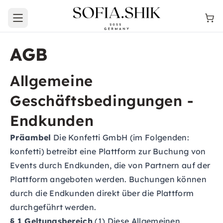
Open main menu
AGB
Allgemeine
Geschäftsbedingungen -
Endkunden
Präambel
Die Konfetti GmbH (im Folgenden:
konfetti) betreibt eine Plattform zur Buchung von
Events durch Endkunden, die von Partnern auf der
Plattform angeboten werden. Buchungen können
durch die Endkunden direkt über die Plattform
durchgeführt werden.
§ 1 Geltungsbereich
(1) Diese Allgemeinen