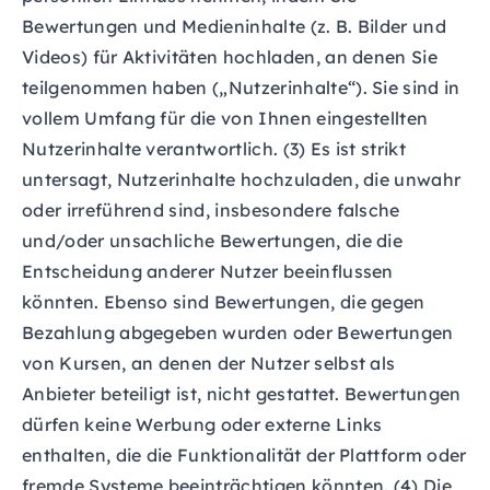
Bewertungen und Medieninhalte (z. B. Bilder und
Videos) für Aktivitäten hochladen, an denen Sie
teilgenommen haben („Nutzerinhalte“). Sie sind in
vollem Umfang für die von Ihnen eingestellten
Nutzerinhalte verantwortlich. (3) Es ist strikt
untersagt, Nutzerinhalte hochzuladen, die unwahr
oder irreführend sind, insbesondere falsche
und/oder unsachliche Bewertungen, die die
Entscheidung anderer Nutzer beeinflussen
könnten. Ebenso sind Bewertungen, die gegen
Bezahlung abgegeben wurden oder Bewertungen
von Kursen, an denen der Nutzer selbst als
Anbieter beteiligt ist, nicht gestattet. Bewertungen
dürfen keine Werbung oder externe Links
enthalten, die die Funktionalität der Plattform oder
fremde Systeme beeinträchtigen könnten. (4) Die