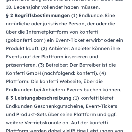
18. Lebensjahr vollendet haben müssen.
§ 2 Begriffsbestimmungen
(1) Endkunde: Eine
natürliche oder juristische Person, der oder die
über die Internetplattform von konfetti
(gokonfetti.com) ein Event-Ticket erwirbt oder ein
Produkt kauft. (2) Anbieter: Anbieter können ihre
Events auf der Plattform inserieren und
präsentieren. (3) Betreiber: Der Betreiber ist die
Konfetti GmbH (nachfolgend: konfetti). (4)
Plattform: Die konfetti Webseite, über die
Endkunden bei Anbietern Events buchen können.
§ 3 Leistungsbeschreibung
(1) konfetti bietet
Endkunden Geschenkgutscheine, Event-Tickets
und Produkt-Sets über seine Plattform und ggf.
weitere Vertriebskanäle an. Auf der konfetti
Plattform werden dabei vielfältige Leistungen von