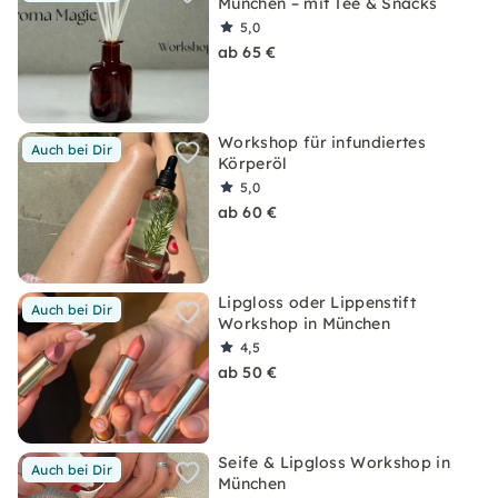
München – mit Tee & Snacks
5,0
ab 65 €
Workshop für infundiertes
Auch bei Dir
Körperöl
5,0
ab 60 €
Lipgloss oder Lippenstift
Auch bei Dir
Workshop in München
4,5
ab 50 €
Seife & Lipgloss Workshop in
Auch bei Dir
München