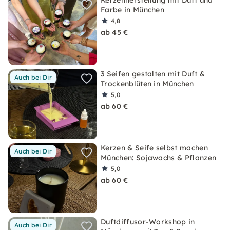
Kerzenherstellung mit Duft und
Farbe in München
4,8
ab 45 €
3 Seifen gestalten mit Duft &
Auch bei Dir
Trockenblüten in München
5,0
ab 60 €
Kerzen & Seife selbst machen
Auch bei Dir
München: Sojawachs & Pflanzen
5,0
ab 60 €
Duftdiffusor-Workshop in
Auch bei Dir