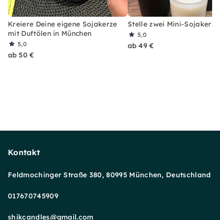
Kreiere Deine eigene Sojakerze
Stelle zwei Mini-Sojakerze
mit Duftölen in München
5,0
5,0
ab 49 €
ab 50 €
Kontakt
Feldmochinger Straße 380, 80995 München, Deutschland
017670745909
shikcandles@gmail.com