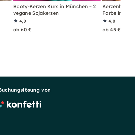
Booty-Kerzen Kurs in München – 2
Kerzenherste
vegane Sojakerzen
Farbe in Mü
4,8
4,8
ab 60 €
ab 45 €
Buchungslösung von